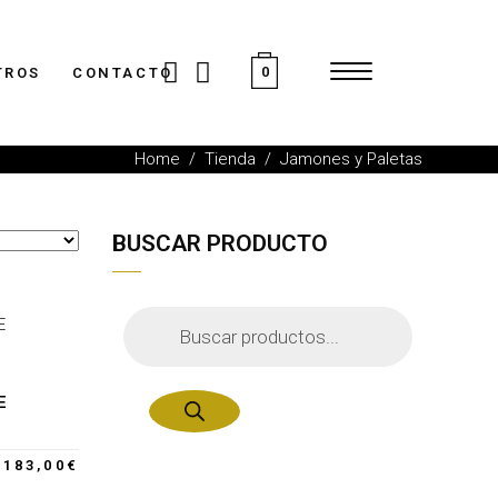
0
TROS
CONTACTO
Home
/
Tienda
/
Jamones y Paletas
BUSCAR PRODUCTO
Búsqueda
de
productos
E
183,00
€