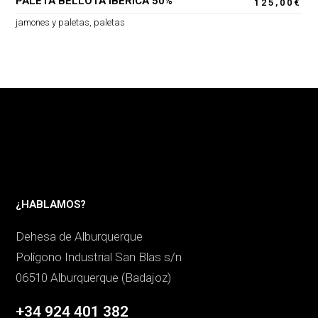
PALETA BELLOTA IBÉRICA 50%
125,00
€
jamones y paletas
,
paletas
¿HABLAMOS?
Dehesa de Alburquerque
Polígono Industrial San Blas s/n
06510 Alburquerque (Badajoz)
+34 924 401 382