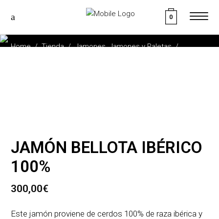
0
TIENDA
,
Home
/
Tienda
/
Jamones
Jamones y Paletas
/
JAMÓN BELLOTA IBÉRICO 100%
JAMÓN BELLOTA IBÉRICO
100%
300,00
€
Este jamón proviene de cerdos 100% de raza ibérica y