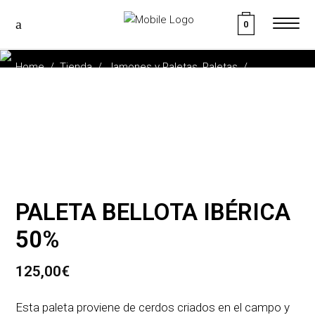
0
TIENDA
,
Home
/
Tienda
/
Jamones y Paletas
Paletas
/
PALETA BELLOTA IBÉRICA 50%
PALETA BELLOTA IBÉRICA
50%
125,00
€
Esta paleta proviene de cerdos criados en el campo y