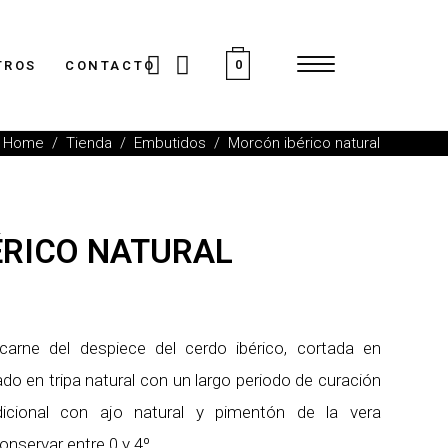
0
TROS
CONTACTO
Home
/
Tienda
/
Embutidos
/
Morcón ibérico natural
RICO NATURAL
arne del despiece del cerdo ibérico, cortada en
o en tripa natural con un largo periodo de curación
icional con ajo natural y pimentón de la vera
nservar entre 0 y 4º.