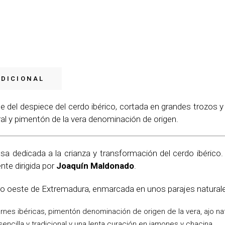
ADICIONAL
e del despiece del cerdo ibérico, cortada en grandes trozos 
ral y pimentón de la vera denominación de origen.
dedicada a la crianza y transformación del cerdo ibérico.
nte dirigida por
Joaquín Maldonado
.
o oeste de Extremadura, enmarcada en unos parajes naturales
rnes ibéricas, pimentón denominación de origen de la vera, ajo na
encilla y tradicional y una lenta curación en jamones y chacina.