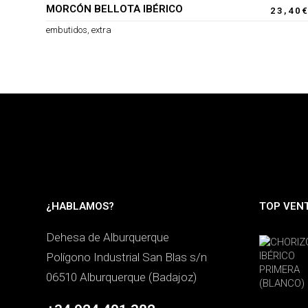
MORCÓN BELLOTA IBÉRICO
23,40
embutidos
,
extra
¿HABLAMOS?
TOP VEN
Dehesa de Alburquerque
Polígono Industrial San Blas s/n
06510 Alburquerque (Badajoz)