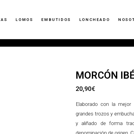
TAS
LOMOS
EMBUTIDOS
LONCHEADO
NOSO
MORCÓN IBÉ
20,90
€
Elaborado con la mejor c
grandes trozos y embuchad
y aliñado de forma trad
denominación de origen. Co